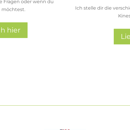
te Fragen oder wenn du
Ich stelle dir die vers
n möchtest.
Kines
h hier
Li