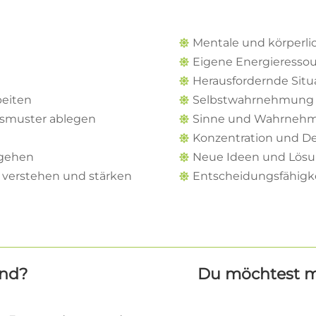
Mentale und körperli

Eigene Energieressou

Herausfordernde Situ

beiten
Selbstwahrnehmung 

smuster ablegen
Sinne und Wahrnehm

Konzentration und D

 gehen
Neue Ideen und Lösu

verstehen und stärken
Entscheidungsfähigke

end?
Du möchtest 