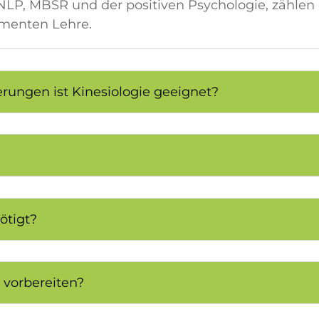
NLP, MBSR und der positiven Psychologie, zählen
ementen Lehre.
ungen ist Kinesiologie geeignet?
ötigt?
 vorbereiten?