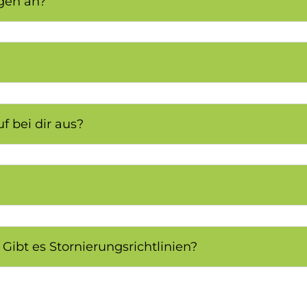
gen an?
f bei dir aus?
Gibt es Stornierungsrichtlinien?