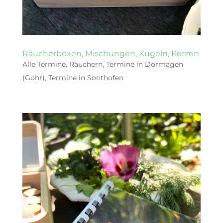
Räucherboxen, Mischungen, Kugeln, Kerzen
Alle Termine
,
Räuchern
,
Termine in Dormagen
(Gohr)
,
Termine in Sonthofen