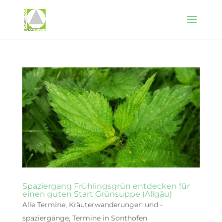
Spaziergang Frühlingsgrün entdecken für
einen guten Start Grünsuppe (Allgäu)
Alle Termine
,
Kräuterwanderungen und -
spaziergänge
,
Termine in Sonthofen