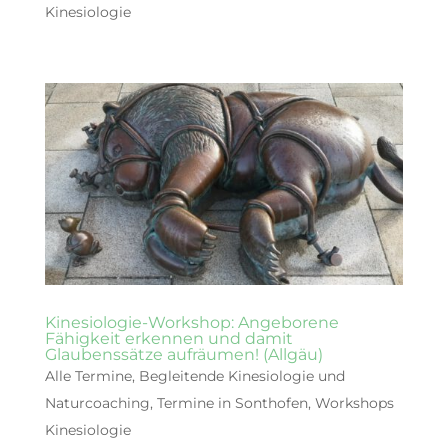
Kinesiologie
Kinesiologie-Workshop: Angeborene
Fähigkeit erkennen und damit
Glaubenssätze aufräumen! (Allgäu)
Alle Termine
,
Begleitende Kinesiologie und
Naturcoaching
,
Termine in Sonthofen
,
Workshops
Kinesiologie