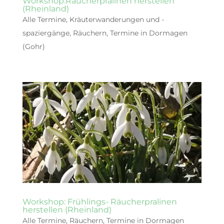
Workshop:Räucherpralinen herstellen
(Rheinland)
Alle Termine
,
Kräuterwanderungen und -
spaziergänge
,
Räuchern
,
Termine in Dormagen
(Gohr)
Workshop: Frühlings- Räucherpralinen
herstellen (Rheinland)
Alle Termine
,
Räuchern
,
Termine in Dormagen