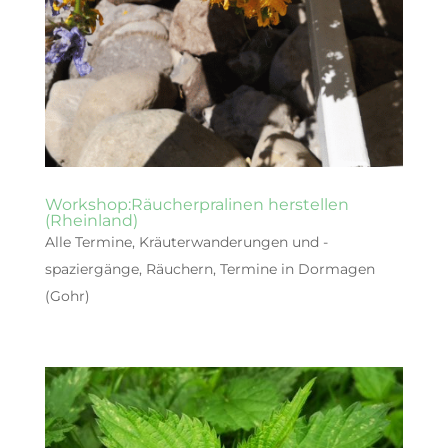
Workshop:Räucherpralinen herstellen
(Rheinland)
Alle Termine
,
Kräuterwanderungen und -
spaziergänge
,
Räuchern
,
Termine in Dormagen
(Gohr)